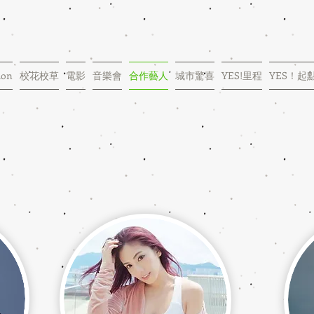
ion
校花校草
電影
音樂會
合作藝人
城市驚喜
YES!里程
YES！起