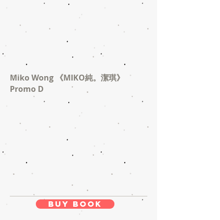
Miko Wong 《MIKO純。潔琪》
Promo D
Buy Book