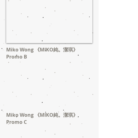
Miko Wong 《MIKO純。潔琪》
Promo B
Miko Wong 《MIKO純。潔琪》
Promo C