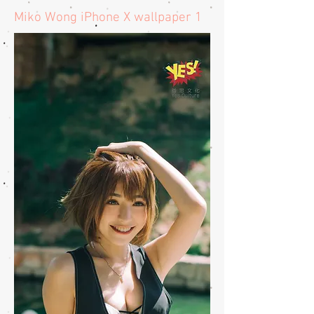
​Miko Wong iPhone X wallpaper 1