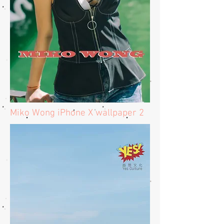
​Miko Wong iPhone X wallpaper 2