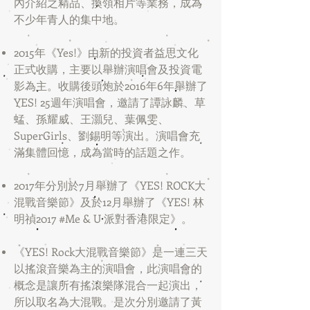
內介紹之精品、換領相片等業務，成為
不少年青人的集中地。
2015年《Yes!》由新的投資者益思文化
正式收購，主要以舉辦演唱會及投資電
影為主。收購後頭炮於2016年6年舉辦了
YES! 25週年演唱會，邀請了譚詠麟、草
蜢、孫耀威、王灝兒、葉佩雯、
SuperGirls、劉錫明等演出。演唱會充
滿集體回憶，成為當時的話題之作。
2017年分別於7月舉辦了《YES! ROCK大
混戰音樂節》及於12月舉辦了《YES! 林
明禎2017 #Me & U 派對香港限定》。
《YES! Rock大混戰音樂節》是一連三天
以搖滾音樂為主的演唱會，此演唱會的
概念是讓所有搖滾樂隊混合一起演出，
所以取名為大混戰。是次分別邀請了黃