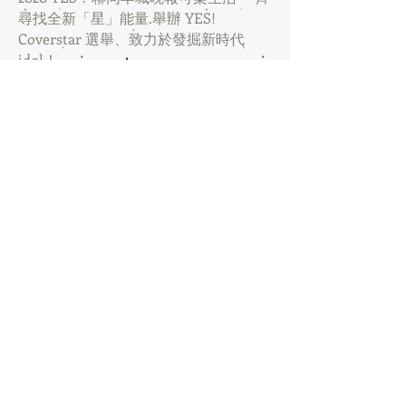
尋找全新「星」能量.舉辦 YES!
Coverstar 選舉、致力於發掘新時代
idol！
《YES!》益思文化投資了3部電影，分
別是《潛行者》、《辣警霸王花》及
《不義之戰》。曾參與《YES!》益思文
化投資的電影不計其數，分別有中村雅
俊、藤原紀香、竹中直人、吳建豪、安
志杰、伍允龍、吳家麗、Jessica C、何
佩瑜、岑麗香、鄭欣宜、譚耀文、唐文
龍、梁琤、林明禎等等。而《辣警霸王
花2不義之戰》將於2018年9月在香港、
澳門、內地公映。
YES!將會經典<城市驚喜>搬上大銀幕，
更找來<百分百感覺>原作者劉雲傑合
作，將經典再次重現，青春偶像電影都
在策劃中，誓要比各位80,90後一個集體