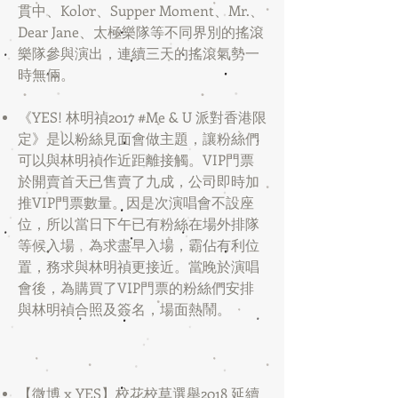
貫中、Kolor、Supper Moment、Mr.、
Dear Jane、太極樂隊等不同界別的搖滾
樂隊參與演出，連續三天的搖滾氣勢一
時無倆。
《YES! 林明禎2017 #Me & U 派對香港限
定》是以粉絲見面會做主題，讓粉絲們
可以與林明禎作近距離接觸。VIP門票
於開賣首天已售賣了九成，公司即時加
推VIP門票數量。因是次演唱會不設座
位，所以當日下午已有粉絲在場外排隊
等候入場﹐為求盡早入場，霸佔有利位
置，務求與林明禎更接近。當晚於演唱
會後，為購買了VIP門票的粉絲們安排
與林明禎合照及簽名，場面熱鬧。
​​​
【微博 x YES】校花校草選舉2018 延續