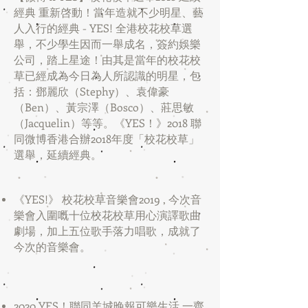
經典 重新啓動！當年造就不少明星、藝
人入行的經典 - YES! 全港校花校草選
舉，不少學生因而一舉成名，簽約娛樂
公司，踏上星途！由其是當年的校花校
草已經成為今日為人所認識的明星，包
括：鄧麗欣（Stephy）、袁偉豪
（Ben）、黃宗澤（Bosco）、莊思敏
（Jacquelin）等等。《YES！》2018 聯
同微博香港合辦2018年度「校花校草」
選舉，延續經典。
《YES!》 校花校草音樂會2019 , 今次音
樂會入圍嘅十位校花校草用心演譯歌曲
劇場，加上五位歌手落力唱歌，成就了
今次的音樂會。
2020 YES！聯同羊城晚報可樂生活 一齊