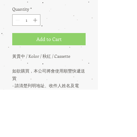
Quantity
*
Add to Cart
黃貫中 / Kolor / 秋紅 / Cassette
如欲購買，本公司將會使用順豐快遞送
貨
- 請清楚列明地址、收件人姓名及電
話，以便順豐快遞聯絡收貨人
- 香港、澳門免郵費
YES Culture