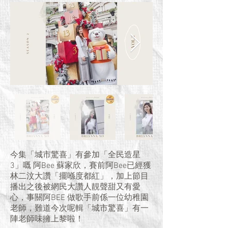
今集「城市驚喜」有參加「全民造星
3」嘅 阿Bee 蘇家欣，賽前阿Bee已經獲
林二汶大讚「擺喺度都紅」，加上節目
播出之後被網民大讚人靚聲甜又有愛
心，事關阿BEE 做歌手前係一位幼稚園
老師，難道今次呢輯「城市驚喜」有一
陣老師味擁上黎啦！