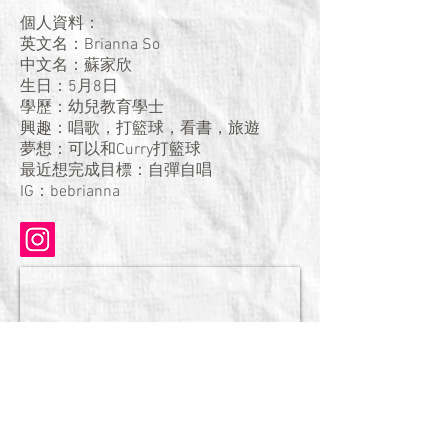
個人資料：
英文名：Brianna So
中文名：蘇家欣
生日：5月8日
學歷：幼兒教育學士
興趣：唱歌，打籃球，看書，旅遊
夢想：可以和Curry打籃球
最近想完成目標：自彈自唱
IG：bebrianna