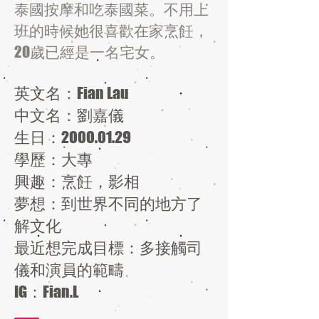
泰國按摩和吃泰國菜。不用上
班的時候她很喜歡在家烹飪，
20歲已經是一名宅女。
英文名：Fian Lau
中文名：劉嘉儀
生日：2000.01.29
學歷：大專
興趣：烹飪，影相
夢想：到世界不同的地方了
解文化
最近想完成目標：多接觸司
儀和演員的範疇
IG：Fian.L