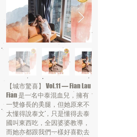
【城市驚喜】 Vol.11 — Fian Lau
Fian 是一名中泰混血兒，擁有
一雙修長的美腿，但她原來不
太懂得說泰文，只是懂得去泰
國叫東西吃，全因婆婆教導，
而她亦都跟我們一樣好喜歡去