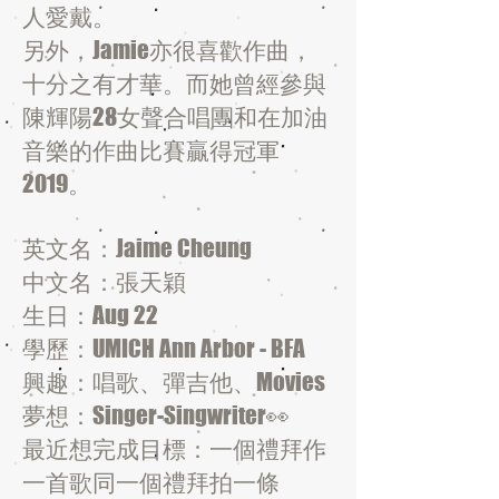
人愛戴。
另外，Jamie亦很喜歡作曲，
十分之有才華。而她曾經參與
陳輝陽28女聲合唱團和在加油
音樂的作曲比賽贏得冠軍
2019。
英文名：Jaime Cheung
中文名：張天穎
生日：Aug 22
學歷：UMICH Ann Arbor - BFA
興趣：唱歌、彈吉他、Movies
夢想：Singer-Singwriter👀
最近想完成目標：一個禮拜作
一首歌同一個禮拜拍一條